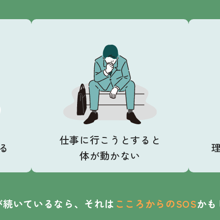
仕事に行こうとすると
る
体が動かない
が続いているなら、
それは
こころからのSOS
かも