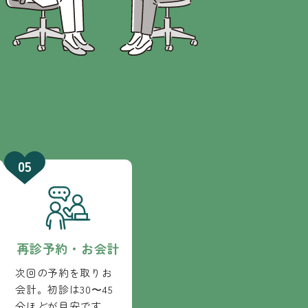
再診予約・お会計
次回の予約を取りお
会計。初診は30〜45
分ほどが目安です。