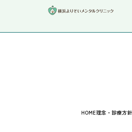
横浜駅 西口から徒歩2分
横浜心療内科・
よりそいメンタ
HOME
理念・診療方
「ちょっと調子が悪いかも」
気軽に来ていただける場所で