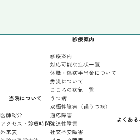
診療案内
診療案内
対応可能な症状一覧
休職・傷病手当金について
精神科
労災について
こころの病気一覧
ルクリニック
当院について
うつ病
双極性障害（躁うつ病）
医師紹介
適応障害
針
よくある
アクセス・診療時間
強迫性障害
という段階から
外来表
社交不安障害
ありたいと
思っています。