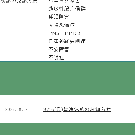
初診の受診方法
パニック障害
過敏性腸症候群
睡眠障害
8月
8日
本日の診療状況
（土
本日
広場恐怖症
PMS・PMDD
時間帯
月
火
水
自律神経失調症
24時間
○
○
10:00〜14:00
ー
不安障害
WEB予約
不眠症
○
○
15:00〜19:00
ー
※日曜は隔週での診療となります（月に
8/16(日)臨時休診のお知らせ
2026.08.04