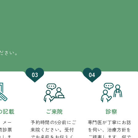
ださい。
の記載
ご来院
診察
、メー
予約時間の5分前にご
専門医が丁寧にお話
で問診票
来院ください。受付
を伺い、治療方針を
りしま
でお名前をお伝えく
ご提案します。何で