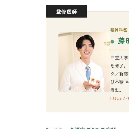
監修医師
精神科医
藤
三重大学
を修了。
ク／新宿
日本精神
活動。
https:/