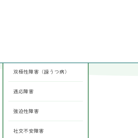
他の病気
うつ病
双極性障害（躁うつ病）
適応障害
強迫性障害
社交不安障害