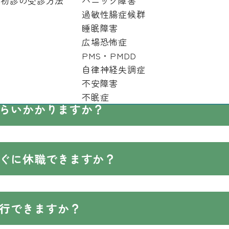
初診の受診方法
パニック障害
過敏性腸症候群
睡眠障害
広場恐怖症
PMS・PMDD
キャンセルしたいのですが
自律神経失調症
不安障害
不眠症
らいかかりますか？
ぐに休職できますか？
行できますか？