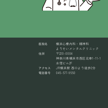
横浜心療内科・精神科
医院名
よりそいメンタルクリニック
〒220-0004
住所
神奈川県横浜市西区北幸1-11-1
水信ビル2F
JR横浜駅 西口より徒歩2分
アクセス
045-577-9550
電話番号