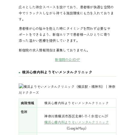
広々とした待合スペースを設けており、患者様が快適な空間の
中でリラックスしながら待てる施設環境にも力を入れておりま
す。
患者様が心の悩みを抱えた時にタイミングを問わず必要なサ
ポートをできるよう、新宿エリアで患者様一人ひとりに寄り
添った温かい医療を提供していきます。
新宿院の求人情報
現在は募集しておりません。
新宿院の公式HP
横浜心療内科よりそいメンタルクリニック
病院情報
横浜心療内科よりそいメンタルクリニック
住所
神奈川県横浜市西区北幸1-11-1 水信ビル2F
横浜心療内科よりそいメンタルクリニック
（GoogleMap）