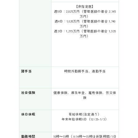
【非指定医】
週5日：2,025万円（管理医師の場合 2,145
万円）
週4日：1,620万円（管理医師の場合 1,740
万円）
週3日：1,215万円（管理医師の場合 1,335
万円）
諸手当
時間外勤務手当、通勤手当
社会保険
健康保険、厚生年金、雇用保険、労災保
険
休日休暇
有給休暇(法定通り）
年末年始休暇6日（12/29-1/3）
勤務時間
10時〜19時（※14時〜15時は休憩時間/1日