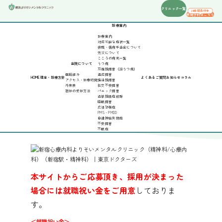
クリニック一覧
24時間受付中
来院予約はこちら
診療案内
診療案内
対応可能な症状一覧
休職・傷病手当金について
労災について
こころの病気一覧
当院について
うつ病
医師採用
双極性障害（躁うつ病）
医師紹介
適応障害
HOME
理念・診療方針
よくあるご質問
お知らせ
コラム
アクセス・診療時間
強迫性障害
外来表
社交不安障害
初診の受診方法
パニック障害
医師採用
過敏性腸症候群
睡眠障害
広場恐怖症
就職祝い金
について
PMS・PMDD
自律神経失調症
不安障害
不眠症
本サイトからご応募頂き、採用が決まった
場合には就職祝い金をご用意
しておりま
す。
＜就職祝い金＞