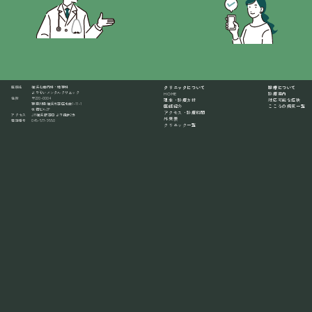
医院名
横浜心療内科・精神科
クリニックについて
診療について
よりそいメンタルクリニック
HOME
診療案内
住所
〒220-0004
理念・診療方針
対応可能な症状
神奈川県横浜市西区北幸1-11-1
医師紹介
こころの病気一覧
水信ビル2F
アクセス・診療時間
アクセス
JR横浜駅 西口より徒歩2分
外来表
電話番号
045-577-9550
クリニック一覧