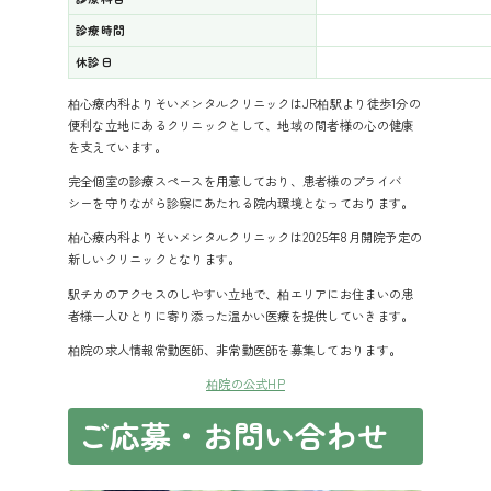
診療時間
休診日
柏心療内科よりそいメンタルクリニックはJR柏駅より徒歩1分の
便利な立地にあるクリニックとして、地域の間者様の心の健康
を支えています。
完全個室の診療スペースを用意しており、患者様のプライバ
シーを守りながら診察にあたれる院内環境となっております。
柏心療内科よりそいメンタルクリニックは2025年8月開院予定の
新しいクリニックとなります。
駅チカのアクセスのしやすい立地で、柏エリアにお住まいの患
者様一人ひとりに寄り添った温かい医療を提供していきます。
柏院の求人情報
常勤医師、非常勤医師を募集しております。
柏院の公式HP
ご応募・
お問い合わせ