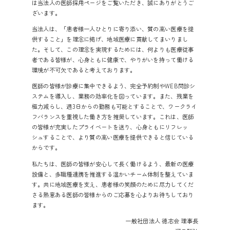
は当法人の医師採用ページをご覧いただき、誠にありがとうご
ざいます。
当法人は、「患者様一人ひとりに寄り添い、質の高い医療を提
供すること」を理念に掲げ、地域医療に貢献してまいりまし
た。そして、この理念を実現するためには、何よりも医療従事
者である皆様が、心身ともに健康で、やりがいを持って働ける
環境が不可欠であると考えております。
医師の皆様が診療に集中できるよう、完全予約制やWEB問診シ
ステムを導入し、業務の効率化を図っています。また、残業を
極力減らし、週3日からの勤務も可能とすることで、ワークライ
フバランスを重視した働き方を推奨しています。これは、医師
の皆様が充実したプライベートを送り、心身ともにリフレッ
シュすることで、より質の高い医療を提供できると信じている
からです。
私たちは、医師の皆様が安心して長く働けるよう、最新の医療
設備と、多職種連携を推進する温かいチーム体制を整えていま
す。共に地域医療を支え、患者様の笑顔のために尽力してくだ
さる熱意ある医師の皆様からのご応募を心よりお待ちしており
ます。
一般社団法人 徳志会 理事長