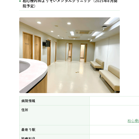
柏心療内科よりそいメンタルクリニック（2025年8月開
院予定）
病院情報
住所
柏心療
最寄り駅
診療科目