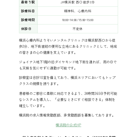
最寄り駅
JR横浜駅 西口徒歩3分
診療科目
精神科、心療内科
診療時間
10:00~14:00/15:00~19:00
休診日
不定休
横浜心療内科よりそいメンタルクリニックは横浜駅西口から徒
歩2分、地下街直結の便利な立地にあるクリニックとして、地域
の皆さまの心の健康を支えています。
ジョイナス地下1階の旧ダイヤモンド地下街を通れば、雨の日で
も天候を気にせずに通勤が可能です。
診察室は合計10室を備えており、横浜エリアにおいてもトップ
クラスの規模を誇ります。
患者様のご都合に柔軟に対応できるよう、24時間365日予約可能
なシステムを導入し、「必要なときにすぐ相談できる」体制を
確立しています。
横浜院の求人情報
常勤医師、非常勤医師を募集しております。
横浜院の公式HP