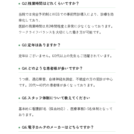
Q2.残業時間はどれくらいですか？
当院では完全予約制とWEBでの事前問診導入により、診療を効
率化しており、
医師の残業時間は月2時間程度と非常に少なくなっております。
ワークライフバランスを大切にした働き方が可能です。
Q3.定年はありますか？
定年はございません。60代以上の先生もご活躍されています。
Q4.どのような患者様が多いですか？
うつ病、適応障害、自律神経失調症、不眠症の方の受診が中心
です。20代〜40代の患者様が多くなっております。
Q5.スタッフ体制について教えてください
基本的に看護師1名（採血対応）、医療事務3-5名体制となって
おります。
Q6.電子カルテのメーカーはどちらですか？