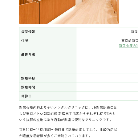
病院情報
新宿
住所
東京都新宿
新宿心療内
最寄り駅
診療科目
診療時間
休診日
新宿心療内科よりそいメンタルクリニックは、JR新宿駅東口お
よび東京メトロ副都心線 新宿三丁目駅からそれぞれ徒歩3分と
いう抜群の立地にあり通勤が非常に便利なクリニックです。
毎日10時〜14時/15時〜19時まで診療対応しており、比較的症状
が軽度な患者様が多くご来院されております。