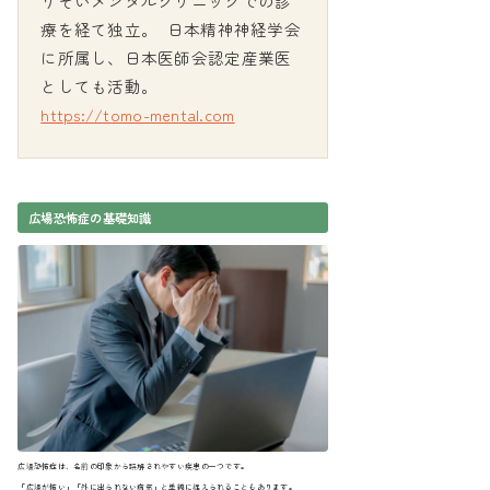
りそいメンタルクリニックでの診
療を経て独立。 日本精神神経学会
に所属し、日本医師会認定産業医
としても活動。
https://tomo-mental.com
広場恐怖症の基礎知識
広場恐怖症は、名前の印象から誤解されやすい疾患の一つです。
「広場が怖い」「外に出られない病気」と単純に捉えられることもあります。