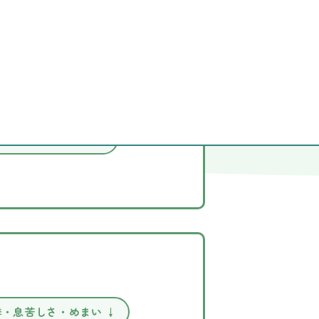
怒りっぽくなった ↓
悸・息苦しさ・めまい ↓