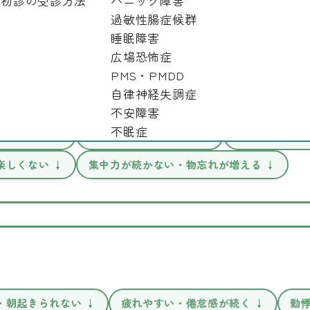
初診の受診方法
パニック障害
過敏性腸症候群
睡眠障害
広場恐怖症
PMS・PMDD
自律神経失調症
不安障害
不眠症
持ちが続く ↓
不安感・緊張感が強い ↓
イライラする・
楽しくない ↓
集中力が続かない・物忘れが増える ↓
・朝起きられない ↓
疲れやすい・倦怠感が続く ↓
動