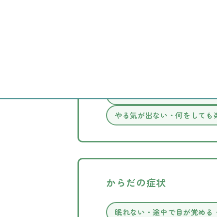
対応可能な症状一覧
こころの症状
気分が落ち込む・憂うつな気
やる気が出ない・何をしても
からだの症状
眠れない・途中で目が覚める