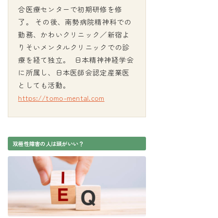
合医療センターで初期研修を修
了。 その後、南勢病院精神科での
勤務、かわいクリニック／新宿よ
りそいメンタルクリニックでの診
療を経て独立。 日本精神神経学会
に所属し、日本医師会認定産業医
としても活動。
https://tomo-mental.com
双極性障害の人は頭がいい？