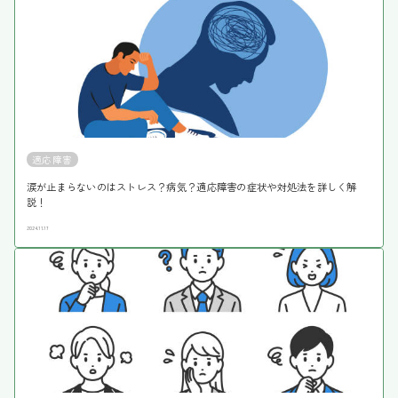
適応障害
涙が止まらないのはストレス？病気？適応障害の症状や対処法を詳しく解
説！
2024.11.17